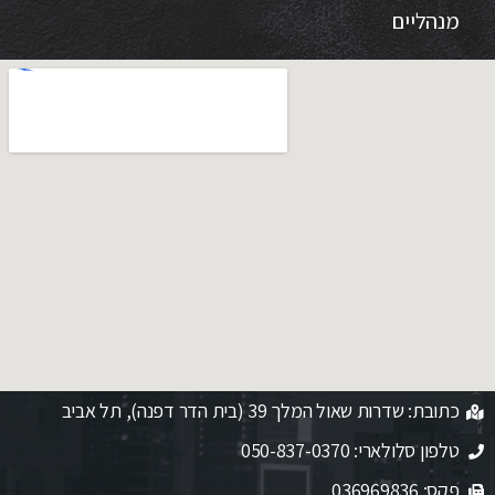
מנהליים
כתובת: שדרות שאול המלך 39 (בית הדר דפנה), תל אביב
טלפון סלולארי: 050-837-0370​
פקס: 036969836