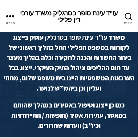
עו"ד עינת סופר בסרגליק משרד עורכי
דין פלילי
חיפוש
תפריט
משרד
עו”ד עינת סופר בסרגליק
עוסק בייצוג
לקוחות במשפט הפלילי החל בהליך ראשוני של
בירור החשדות והכנה לחקירה וכלה בהליך מעצר
עד תום ההליכים וניהול התיק העיקרי. ייצוג בכל
הערכאות המשפטיות היינו בית משפט שלום, מחוזי
ועליון וכן ביהמ”ש לנוער.
כמו כן ייצוג וטיפול באסירים במהלך שהותם
במאסר, עתירות אסיר (חופשות / התייחדויות
וכיו”ב) וועדות שחרורים.